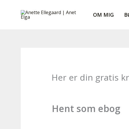
Gå
til
OM MIG
B
indholdet
Her er din gratis k
Hent som ebog