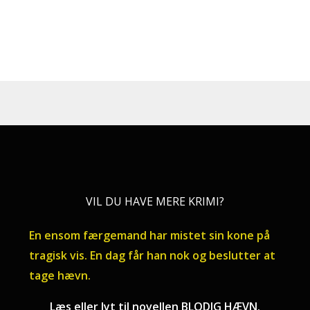
VIL DU HAVE MERE KRIMI?
En ensom færgemand har mistet sin kone på
tragisk vis. En dag får han nok og beslutter at
tage hævn.
Læs eller lyt til novellen BLODIG HÆVN.