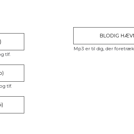
BLODIG HÆVN
)
Mp3 er til dig, der foretræk
g tlf.
b)
g tlf.
i)