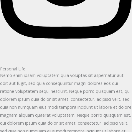
Personal Life
Nemo enim ipsam voluptatem quia voluptas sit aspernatur aut
odit aut fugit, sed quia consequuntur magni dolores eos qui
ratione voluptatem sequi nesciunt. Neque porro quisquam est, qui
dolorem ipsum quia dolor sit amet, consectetur, adipisci velit, sed
quia non numquam eius modi tempora incidunt ut labore et dolore
magnam aliquam quaerat voluptatem. Neque porro quisquam est,
qui dolorem ipsum quia dolor sit amet, consectetur, adipisci velit,
sed quia non numquam eius modi tempora incidunt ut labore et