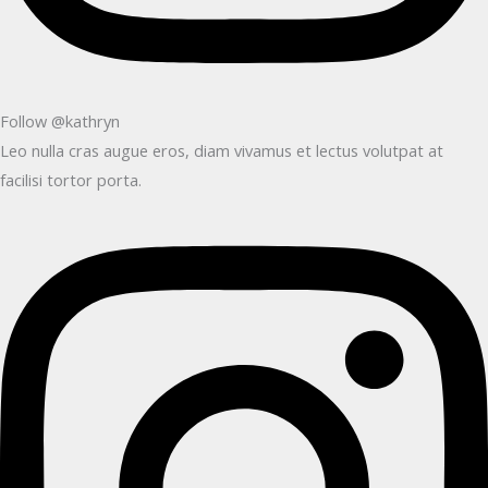
Follow @kathryn
Leo nulla cras augue eros, diam vivamus et lectus volutpat at
facilisi tortor porta.