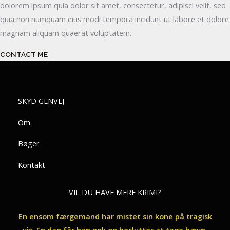
dolorem ipsum quia dolor sit amet, consectetur, adipisci velit, sed
quia non numquam eius modi tempora incidunt ut labore et dolore
magnam aliquam quaerat voluptatem.
CONTACT ME
SKYD GENVEJ
Om
Bøger
Kontakt
VIL DU HAVE MERE KRIMI?
En ensom færgemand har mistet sin kone på tragisk
vis. En dag får han nok og beslutter at tage hævn.