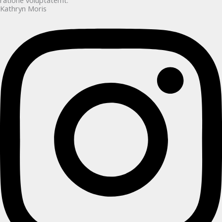
ratione voluptatemt."
Kathryn Moris