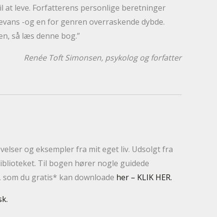
til at leve. Forfatterens personlige beretninger
evans -og en for genren overraskende dybde.
en, så læs denne bog.”
Renée Toft Simonsen, psykolog og forfatter
lser og eksempler fra mit eget liv. Udsolgt fra
iblioteket. Til bogen hører nogle guidede
er, som du gratis* kan downloade
her – KLIK HER.
k.