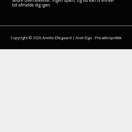
andre overraskelser. Ingen spam, og du kan til enhver
tid afmelde dig igen.
Copyright © 2026 Anette Ellegaard | Anet Elga -
Privatlivspolitik