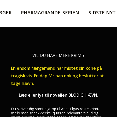
ØGER
PHARMAGRANDE-SERIEN
SIDSTE NYT
VIL DU HAVE MERE KRIMI?
En ensom færgemand har mistet sin kone på
tragisk vis. En dag får han nok og beslutter at
tage hævn.
Læs eller lyt til novellen BLODIG HÆVN.
Du skriver dig samtidigt op til Anet Elgas roste krimi-
mails med sneak-peeks, quizzer, relevante tilbud og