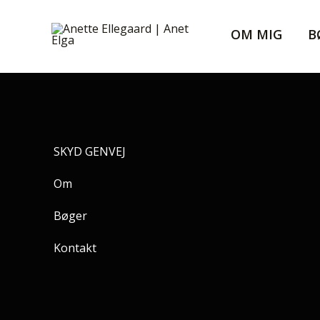
Gå
til
OM MIG
B
indholdet
SKYD GENVEJ
Om
Bøger
Kontakt