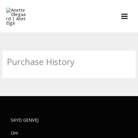
Gå
til
indholdet
Purchase History
SKYD GENVEJ
Om