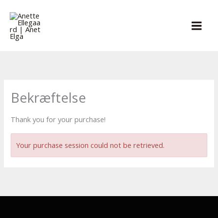
Gå
til
indholdet
Bekræftelse
Thank you for your purchase!
Your purchase session could not be retrieved.