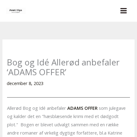
Gå
til
indholdet
Bog og Idé Allerød anbefaler
‘ADAMS OFFER’
december 8, 2023
Allerød Bog og Idé anbefaler
ADAMS OFFER
som julegave
og kalder det en "hæsblæsende krimi med et dødgodt
plot." Bogen er blevet udvalgt sammen med en række
andre romaner af virkelig dygtige forfattere, bl.a Katrine