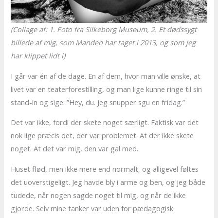
(Collage af: 1. Foto fra Silkeborg Museum, 2. Et dødssygt
billede af mig, som Manden har taget i 2013, og som jeg
har klippet lidt i)
I går var én af de dage. En af dem, hvor man ville ønske, at
livet var en teaterforestilling, og man lige kunne ringe til sin
stand-in og sige: ”Hey, du. Jeg snupper sgu en fridag.”
Det var ikke, fordi der skete noget særligt. Faktisk var det
nok lige præcis det, der var problemet. At der ikke skete
noget. At det var mig, den var gal med.
Huset flød, men ikke mere end normalt, og alligevel føltes
det uoverstigeligt. Jeg havde bly i arme og ben, og jeg både
tudede, når nogen sagde noget til mig, og når de ikke
gjorde. Selv mine tanker var uden for pædagogisk