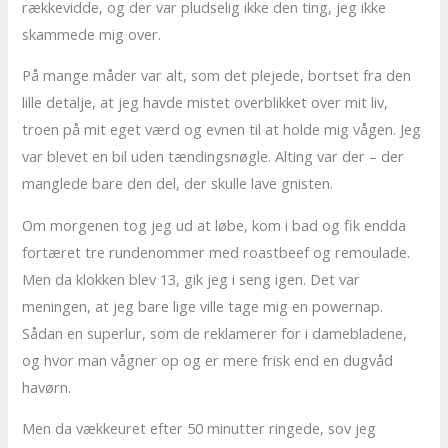
rækkevidde, og der var pludselig ikke den ting, jeg ikke
skammede mig over.
På mange måder var alt, som det plejede, bortset fra den
lille detalje, at jeg havde mistet overblikket over mit liv,
troen på mit eget værd og evnen til at holde mig vågen. Jeg
var blevet en bil uden tændingsnøgle. Alting var der – der
manglede bare den del, der skulle lave gnisten.
Om morgenen tog jeg ud at løbe, kom i bad og fik endda
fortæret tre rundenommer med roastbeef og remoulade.
Men da klokken blev 13, gik jeg i seng igen. Det var
meningen, at jeg bare lige ville tage mig en powernap.
Sådan en superlur, som de reklamerer for i damebladene,
og hvor man vågner op og er mere frisk end en dugvåd
havørn.
Men da vækkeuret efter 50 minutter ringede, sov jeg