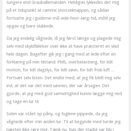
tungere end Grauballemanden. Heldigvis lykkedes det mig
på et tidspunkt at ramme snoozeknappen, og sådan
fortsatte jeg i guderne-må-vide-hvor-lang-tid, indtil jeg
opgav og bare slukkede.
Da jeg endelig vågnede, lå jeg først længe og plagede mig
selv med skyldfølelser over ikke at have præsteret en skid
hele dagen. Bagefter gik jeg i gang med at lede efter en
forklaring på min tilstand: PMS, overbelastning, for lidt
motion, for lidt dagslys, for lidt søvn, for lidt frisk luft …
Fortsæt selv listen. Det endte med, at jeg fik bildt mig selv
ind, at det var det med søvnen, der var årsagen. Det
gjorde, at jeg med god samvittighed kunne lægge mig ned
og tage en lur til.
Solen var stået op påny, og fuglene pippede, da jeg
vågnede efter min anden lur. Til at begynde med turde jeg
næsten ikke røre mig. Tænk nu, hvis der stadig var bly i